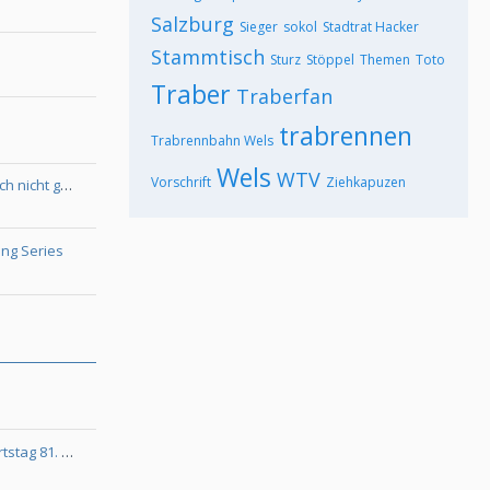
Salzburg
Sieger
sokol
Stadtrat Hacker
Stammtisch
Sturz
Stöppel
Themen
Toto
Traber
Traberfan
trabrennen
Trabrennbahn Wels
Wels
WTV
Vorschrift
Ziehkapuzen
Haben wahrscheinlich etliche auch nicht gewusst…
ting Series
STIG H JOHANSSON.. feiert Geburtstag 81. Jahre