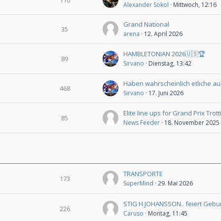
Alexander Sokol
Mittwoch, 12:16
Grand National
35
arena
12. April 2026
HAMBLETONIAN 2026🇺🇸🏆
89
Sirvano
Dienstag, 13:42
468
Sirvano
17. Juni 2026
Elite line ups for Grand Prix Trot
85
News Feeder
18. November 2025
TRANSPORTE
173
SuperMind
29. Mai 2026
226
Caruso
Montag, 11:45