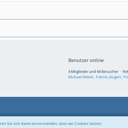
Benutzer online
4 Mitglieder und 66 Besucher
Re
Michael Wittek
Patrick_Bogert
Po
Community-Software:
WoltLab Suite™
ren Sie sich damit einverstanden, dass wir Cookies setzen.