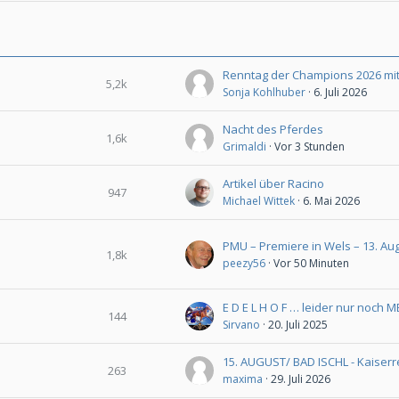
5,2k
Sonja Kohlhuber
6. Juli 2026
Nacht des Pferdes
1,6k
Grimaldi
Vor 3 Stunden
Artikel über Racino
947
Michael Wittek
6. Mai 2026
PMU – Premiere in Wels – 13. Au
1,8k
peezy56
Vor 50 Minuten
E D E L H O F … leider nur noch
144
Sirvano
20. Juli 2025
263
maxima
29. Juli 2026