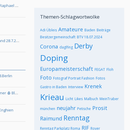
Mini Traber DERBY 2024/ SIEGER Raphael PREINING
Themen-Schlagwortwolke
Amateure
Adi Übleis
Baden
Beiträge
Besitzergemeinschaft
BTV 18.07.2024
Staatsmeisterschaft - Top 20 (Stand 28.7.2026)
Derby
Corona
daglfing
Doping
Europameisterschaft
FEGAT
Floh
.Berlin
Foto
Fotograf Portrait Fashion
Fotos
Krenek
Gastro in Baden
Interview
4.8. SOLVALLA/ 🇸🇪Start von Wiener 🩸 Blut..!
Krieau
Licht
Likes
Malbuch
MeinTraber
neujahr
Prosit
münchen
Petische
 Enghien
Renntag
Raimund
RIF
Renntag Parkplatz Roma
Royer