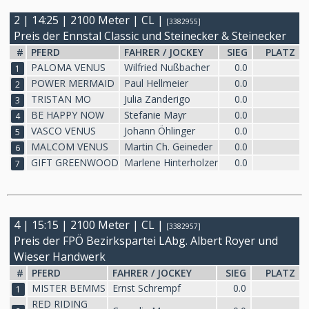
2 | 14:25 | 2100 Meter | CL |
[3382955]
Preis der Ennstal Classic und Steinecker & Steinecker
#
PFERD
FAHRER / JOCKEY
SIEG
PLATZ
PALOMA VENUS
Wilfried Nußbacher
0.0
1
POWER MERMAID
Paul Hellmeier
0.0
2
TRISTAN MO
Julia Zanderigo
0.0
3
BE HAPPY NOW
Stefanie Mayr
0.0
4
VASCO VENUS
Johann Öhlinger
0.0
5
MALCOM VENUS
Martin Ch. Geineder
0.0
6
GIFT GREENWOOD
Marlene Hinterholzer
0.0
7
4 | 15:15 | 2100 Meter | CL |
[3382957]
Preis der FPÖ Bezirkspartei LAbg. Albert Royer und
Wieser Handwerk
#
PFERD
FAHRER / JOCKEY
SIEG
PLATZ
MISTER BEMMS
Ernst Schrempf
0.0
1
RED RIDING