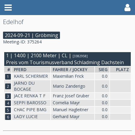
Edelhof
2024-09-21 | Gröbming
Meeting-ID: 375264
1 | 14:00 | 2100 Meter | CL |
[3382958]
Preis vom Tourismusverband Schladming Dachstein
#
PFERD
FAHRER / JOCKEY
SIEG
PLATZ
KARL SCHERMER
Maximilian Frick
0.0
1
JARNO DU
Mario Zanderigo
0.0
2
BOCAGE
JACE RENKA T F
Franz Josef Gruber
0.0
3
SEPPI BAROSSO
Cornelia Mayr
0.0
4
CHAC PIPE BMG
Manuel Hagleitner
0.0
5
LADY LUCIE
Gerhard Mayr
0.0
6