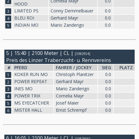
Cornelia Mayr
0.0
2
HOOD
LIMITED PS
Conny Demmelbauer
0.0
3
BLEU ROI
Gerhard Mayr
0.0
4
INDIAN MO
Mario Zanderigo
0.0
5
5 | 15:40 | 2100 Meter | CL |
[3382954]
Preis des Linzer Traberzucht- u. Rennvereins
#
PFERD
FAHRER / JOCKEY
SIEG
PLATZ
KOKER RUN MO
Christoph Planitzer
0.0
1
POWER REPEAT
Gerhard Mayr
0.0
2
INES MO
Mario Zanderigo
0.0
3
POWER TRIX
Cornelia Mayr
0.0
4
MS EYECATCHER
Josef Maier
0.0
5
MISTER HALL
Ernst Schrempf
0.0
6
6 | 16:05 | 2100 Meter | CL |
[3382956]