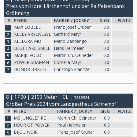
Preis vom Hotel Lärchenhof und der Raiffeisenbank
Gröbming
#
PFERD
FAHRER / JOCKEY
SIEG
PLATZ
MAX LOBELL
Franz Josef Gruber
0.0
1
KELLY VRYENESSE
Gerhard Mayr
0.0
2
ALLEGRA MO
Mario Zanderigo
0.0
3
BEST FAKE SMILE
Hans Hellmeier
0.0
4
MARIJE VOLO
Martin Ch. Geineder
0.0
5
POWER SHAMAN
Cornelia Mayr
0.0
6
HONOR BRIGHT
Christoph Planitzer
0.0
7
8 | 17:00 | 2100 Meter | CL |
[3382959]
Großer Preis 2024 vom Landgasthaus Schrempf
#
PFERD
FAHRER / JOCKEY
SIEG
PLATZ
MS JUNGLEFIRE
Martin Ch. Geineder
0.0
1
HOUR OF POWER
Paul Hellmeier
0.0
2
BIJOU NOIR
Franz Josef Gruber
0.0
3