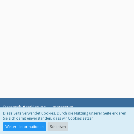
Datenschutzerklärung
Impressum
Diese Seite verwendet Cookies. Durch die Nutzung unserer Seite erklären
Sie sich damit einverstanden, dass wir Cookies setzen.
Community-Software:
WoltLab Suite™
Weitere Informationen
Schließen