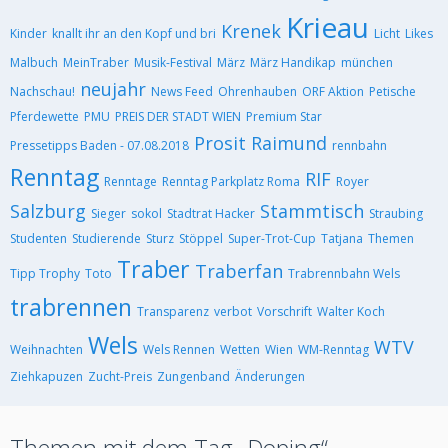
Krieau
Krenek
Kinder
knallt ihr an den Kopf und bri
Licht
Likes
Malbuch
MeinTraber
Musik-Festival
März
März Handikap
münchen
neujahr
Nachschau!
News Feed
Ohrenhauben
ORF Aktion
Petische
Pferdewette
PMU
PREIS DER STADT WIEN
Premium Star
Prosit
Raimund
Pressetipps Baden - 07.08.2018
rennbahn
Renntag
RIF
Renntage
Renntag Parkplatz Roma
Royer
Salzburg
Stammtisch
Sieger
sokol
Stadtrat Hacker
Straubing
Studenten
Studierende
Sturz
Stöppel
Super-Trot-Cup
Tatjana
Themen
Traber
Traberfan
Tipp Trophy
Toto
Trabrennbahn Wels
trabrennen
Transparenz
verbot
Vorschrift
Walter Koch
Wels
WTV
Weihnachten
Wels Rennen
Wetten
Wien
WM-Renntag
Ziehkapuzen
Zucht-Preis
Zungenband
Änderungen