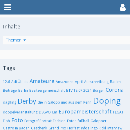
Inhalte
Artikel
Themen
Tags
Amateure
12.6
Adi Übleis
Amazonen
April
Ausschreibung
Baden
Corona
Beiträge
Berlin
Besitzergemeinschaft
BTV 18.07.2024
Bürger
Doping
Derby
daglfing
die in Galopp und aus dem Renn
Europameisterschaft
doppelveranstaltung
DSGVO
Em
FEGAT
Foto
Floh
Fotograf Portrait Fashion
Fotos
fußball
Galopper
Gastro in Baden
Geschenk
Grand Prix
Hoffest
infos
Ingo Rickl
Interview