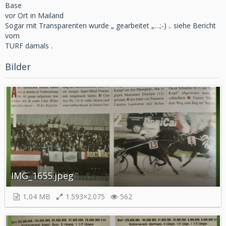
Base
vor Ort in Mailand
Sogar mit Transparenten wurde „ gearbeitet „…;-) .. siehe Bericht
vom
TURF damals .
Bilder
IMG_1655.jpeg
1,04 MB
1.593×2.075
562