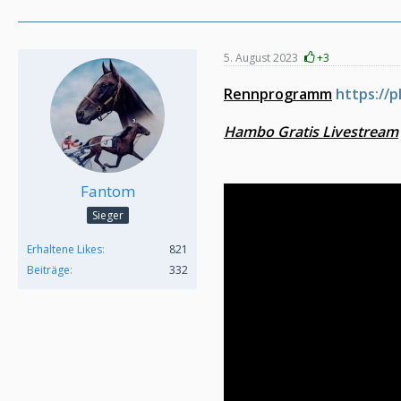
5. August 2023
+3
Rennprogramm
https://
Hambo Gratis Livestream
Fantom
Sieger
Erhaltene Likes
821
Beiträge
332