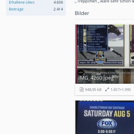
„ Treppchen „ wäre sehr schön 🤩
Erhaltene Likes
4.636
Beiträge
2.414
Bilder
IMG_4260.jpeg
948,95 kB
1.657×1.995