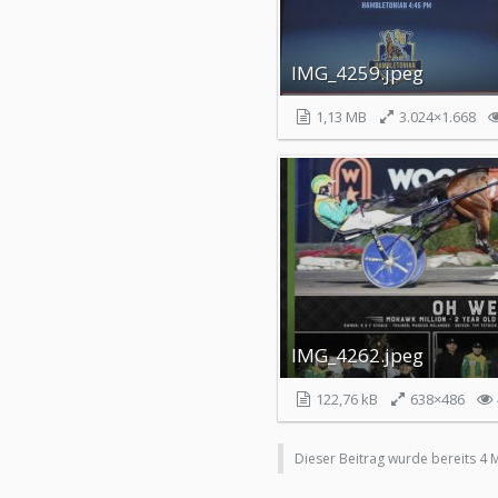
IMG_4259.jpeg
1,13 MB
3.024×1.668
IMG_4262.jpeg
122,76 kB
638×486
Dieser Beitrag wurde bereits 4 Ma