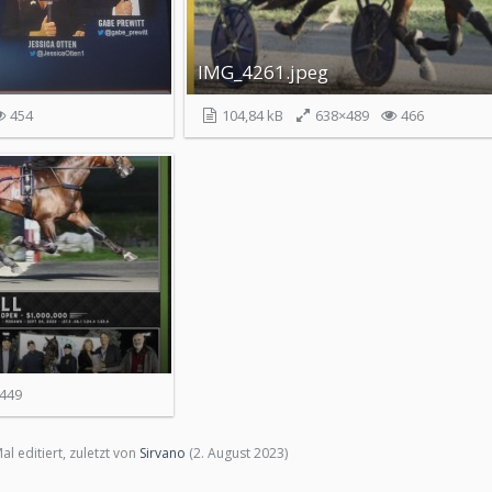
IMG_4261.jpeg
454
104,84 kB
638×489
466
449
l editiert, zuletzt von
Sirvano
(
2. August 2023
)