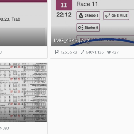
IMG_4343.jpeg
3
126,56 kB
640×1.136
427
393