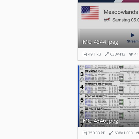
IMG_4344.jpeg
49,1 kB
638×413
41
IMG_4346.jpeg
350,33 kB
638×1.033