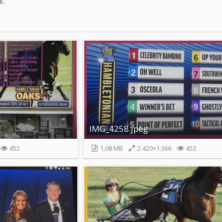
..
IMG_4258.jpeg
452
1,08 MB
2.420×1.366
452