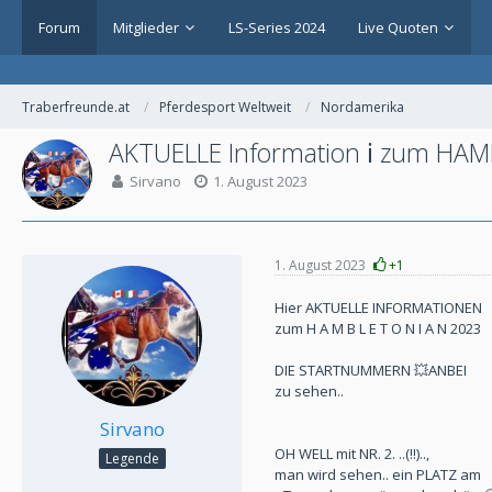
Forum
Mitglieder
LS-Series 2024
Live Quoten
Traberfreunde.at
Pferdesport Weltweit
Nordamerika
AKTUELLE Information ℹ zum HA
Sirvano
1. August 2023
1. August 2023
+1
Hier AKTUELLE INFORMATIONEN
zum H A M B L E T O N I A N 2023
DIE STARTNUMMERN 💥ANBEI
zu sehen..
Sirvano
OH WELL mit NR. 2. ..(!!)..,
Legende
man wird sehen.. ein PLATZ am