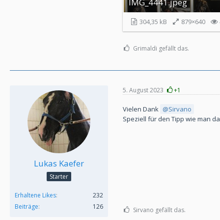
IMG_4441.jpeg
304,35 kB
879×640
Grimaldi gefällt das.
5. August 2023
+1
Vielen Dank
Sirvano
Speziell für den Tipp wie man da
Lukas Kaefer
Starter
Erhaltene Likes
232
Beiträge
126
Sirvano gefällt das.