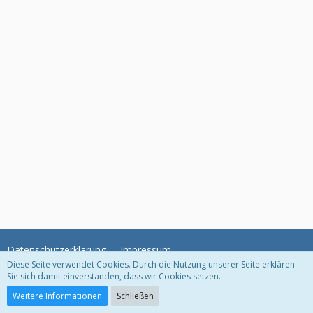
Datenschutzerklärung
Impressum
Diese Seite verwendet Cookies. Durch die Nutzung unserer Seite erklären
Sie sich damit einverstanden, dass wir Cookies setzen.
Community-Software:
WoltLab Suite™
Weitere Informationen
Schließen