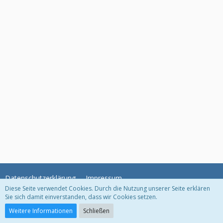
Datenschutzerklärung
Impressum
Diese Seite verwendet Cookies. Durch die Nutzung unserer Seite erklären
Sie sich damit einverstanden, dass wir Cookies setzen.
Community-Software:
WoltLab Suite™
Weitere Informationen
Schließen