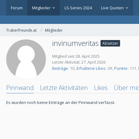
Forum
Mitglieder
LS-Series 2024
Live Quoten
Traberfreunde.at
Mitglieder
invinumveritas
Absetzer
Mitglied seit 28. April 2025
Letzte Aktivität:
27. April 2026
Beiträge
10
Erhaltene Likes
39
Punkte
111
Pinnwand
Letzte Aktivitäten
Likes
Über mi
Es wurden noch keine Einträge an der Pinnwand verfasst.