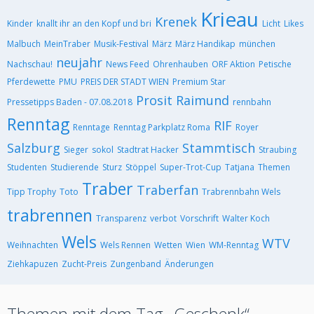
Krieau
Krenek
Kinder
knallt ihr an den Kopf und bri
Licht
Likes
Malbuch
MeinTraber
Musik-Festival
März
März Handikap
münchen
neujahr
Nachschau!
News Feed
Ohrenhauben
ORF Aktion
Petische
Pferdewette
PMU
PREIS DER STADT WIEN
Premium Star
Prosit
Raimund
Pressetipps Baden - 07.08.2018
rennbahn
Renntag
RIF
Renntage
Renntag Parkplatz Roma
Royer
Salzburg
Stammtisch
Sieger
sokol
Stadtrat Hacker
Straubing
Studenten
Studierende
Sturz
Stöppel
Super-Trot-Cup
Tatjana
Themen
Traber
Traberfan
Tipp Trophy
Toto
Trabrennbahn Wels
trabrennen
Transparenz
verbot
Vorschrift
Walter Koch
Wels
WTV
Weihnachten
Wels Rennen
Wetten
Wien
WM-Renntag
Ziehkapuzen
Zucht-Preis
Zungenband
Änderungen