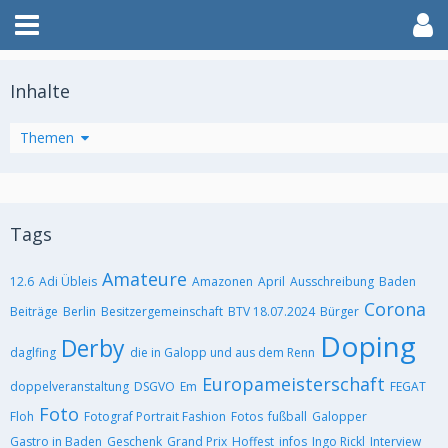
Inhalte
Artikel
Themen
Tags
Amateure
12.6
Adi Übleis
Amazonen
April
Ausschreibung
Baden
Corona
Beiträge
Berlin
Besitzergemeinschaft
BTV 18.07.2024
Bürger
Doping
Derby
daglfing
die in Galopp und aus dem Renn
Europameisterschaft
doppelveranstaltung
DSGVO
Em
FEGAT
Foto
Floh
Fotograf Portrait Fashion
Fotos
fußball
Galopper
Gastro in Baden
Geschenk
Grand Prix
Hoffest
infos
Ingo Rickl
Interview