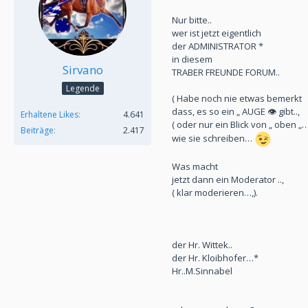
Nur bitte..
wer ist jetzt eigentlich
der ADMINISTRATOR *
in diesem
Sirvano
TRABER FREUNDE FORUM..
Legende
( Habe noch nie etwas bemerkt
dass, es so ein „ AUGE 👁️ gibt..,
Erhaltene Likes
4.641
( oder nur ein Blick von „ oben „
Beiträge
2.417
wie sie schreiben…
Was macht
jetzt dann ein Moderator ..,
( klar moderieren…,).
der Hr. Wittek..
der Hr. Kloibhofer…*
Hr..M.Sinnabel