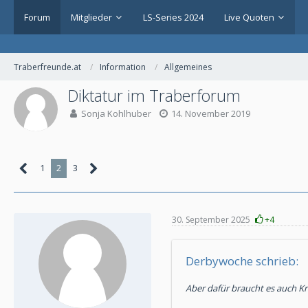
Forum
Mitglieder
LS-Series 2024
Live Quoten
Traberfreunde.at
Information
Allgemeines
Diktatur im Traberforum
Sonja Kohlhuber
14. November 2019
1
2
3
30. September 2025
+4
Derbywoche schrieb:
Aber dafür braucht es auch K