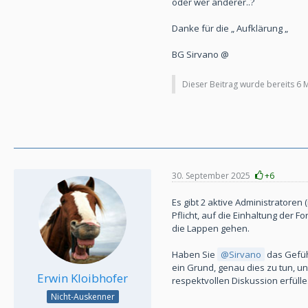
oder wer anderer..?
Danke für die „ Aufklärung „
BG Sirvano @
Dieser Beitrag wurde bereits 6 Ma
30. September 2025
+6
Es gibt 2 aktive Administratoren
Pflicht, auf die Einhaltung der 
die Lappen gehen.
Haben Sie
Sirvano
das Gefüh
ein Grund, genau dies zu tun, un
Erwin Kloibhofer
respektvollen Diskussion erfülle.
Nicht-Auskenner