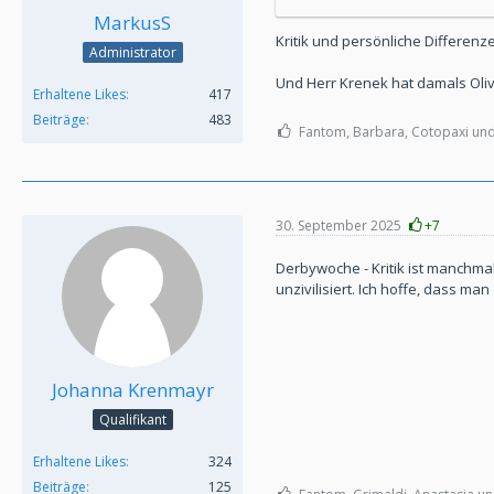
MarkusS
Kritik und persönliche Differenz
Administrator
Und Herr Krenek hat damals Oliv
Erhaltene Likes
417
Beiträge
483
Fantom, Barbara, Cotopaxi und 
30. September 2025
+7
Derbywoche - Kritik ist manchmal
unzivilisiert. Ich hoffe, dass m
Johanna Krenmayr
Qualifikant
Erhaltene Likes
324
Beiträge
125