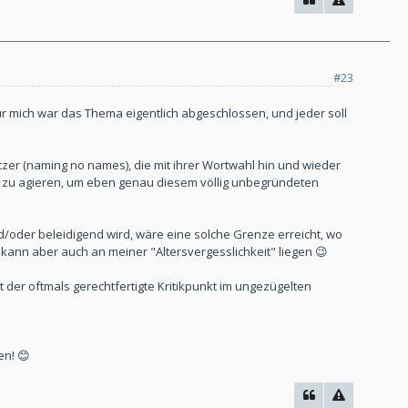
#23
Für mich war das Thema eigentlich abgeschlossen, und jeder soll
tzer (naming no names), die mit ihrer Wortwahl hin und wieder
ig zu agieren, um eben genau diesem völlig unbegründeten
nd/oder beleidigend wird, wäre eine solche Grenze erreicht, wo
 - kann aber auch an meiner "Altersvergesslichkeit" liegen 😉
t der oftmals gerechtfertigte Kritikpunkt im ungezügelten
en! 😊