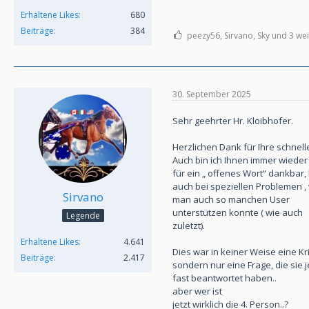
Erhaltene Likes
680
Beiträge
384
peezy56, Sirvano, Sky und 3 wei
30. September 2025
Sehr geehrter Hr. Kloibhofer.
Herzlichen Dank für Ihre schnell
Auch bin ich Ihnen immer wieder
für ein „ offenes Wort“ dankbar,
auch bei speziellen Problemen ,
Sirvano
man auch so manchen User
unterstützen konnte ( wie auch
Legende
zuletzt).
Erhaltene Likes
4.641
Dies war in keiner Weise eine Kri
Beiträge
2.417
sondern nur eine Frage, die sie j
fast beantwortet haben..
aber wer ist
jetzt wirklich die 4. Person..?