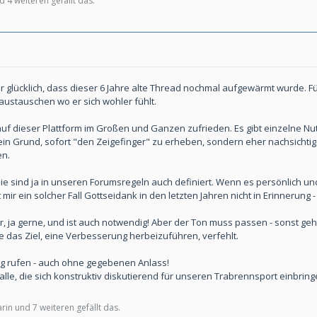
 4 weiteren gefällt das.
per glücklich, dass dieser 6 Jahre alte Thread nochmal aufgewärmt wurde. 
austauschen wo er sich wohler fühlt.
auf dieser Plattform im Großen und Ganzen zufrieden. Es gibt einzelne Nu
kein Grund, sofort "den Zeigefinger" zu erheben, sondern eher nachsicht
en.
die sind ja in unseren Forumsregeln auch definiert. Wenn es persönlich u
mir ein solcher Fall Gottseidank in den letzten Jahren nicht in Erinnerung
er, ja gerne, und ist auch notwendig! Aber der Ton muss passen - sonst geh
e das Ziel, eine Verbesserung herbeizuführen, verfehlt.
ung rufen - auch ohne gegebenen Anlass!
alle, die sich konstruktiv diskutierend für unseren Trabrennsport einbring
in und 7 weiteren gefällt das.