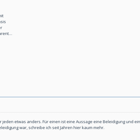
it
asis
er
parent…
ür jeden etwas anders. Für einen ist eine Aussage eine Beleidigung und ein
leidigung war, schreibe ich seit Jahren hier kaum mehr.