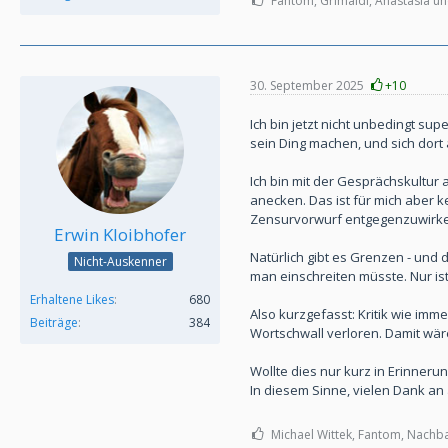
Fantom, Grimaldi, Anastasia und
30. September 2025
+10
Ich bin jetzt nicht unbedingt su
sein Ding machen, und sich dort 
Ich bin mit der Gesprächskultur 
anecken. Das ist für mich aber 
Zensurvorwurf entgegenzuwirk
Erwin Kloibhofer
Natürlich gibt es Grenzen - und 
Nicht-Auskenner
man einschreiten müsste. Nur ist 
Erhaltene Likes
680
Also kurzgefasst: Kritik wie imm
Beiträge
384
Wortschwall verloren. Damit wär
Wollte dies nur kurz in Erinner
In diesem Sinne, vielen Dank an 
Michael Wittek, Fantom, Nachbar