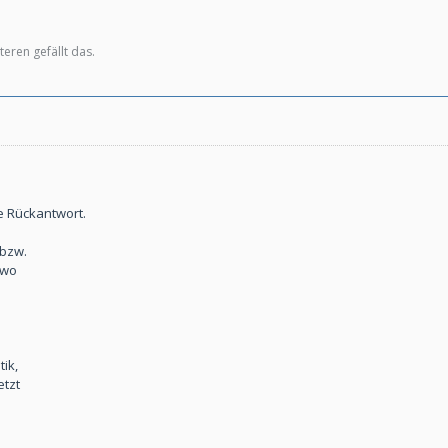
teren gefällt das.
e Rückantwort.
 bzw.
 wo
tik,
etzt