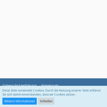
Datenschutzerklärung
Impressum
Diese Seite verwendet Cookies. Durch die Nutzung unserer Seite erklären
Sie sich damit einverstanden, dass wir Cookies setzen.
Community-Software:
WoltLab Suite™
Weitere Informationen
Schließen