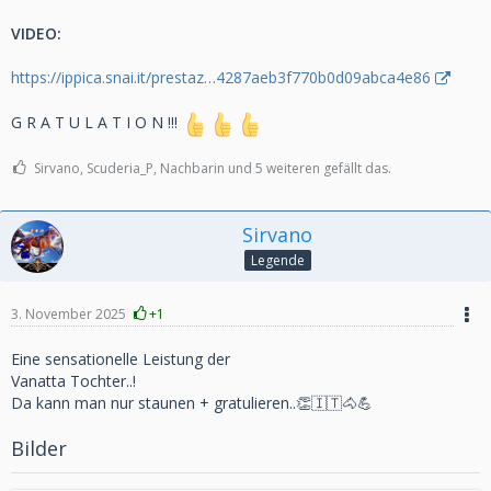
VIDEO:
https://ippica.snai.it/prestaz…4287aeb3f770b0d09abca4e86
G R A T U L A T I O N !!!
Sirvano, Scuderia_P, Nachbarin und 5 weiteren gefällt das.
Sirvano
Legende
3. November 2025
+1
Eine sensationelle Leistung der
Vanatta Tochter..!
Da kann man nur staunen + gratulieren..👏🇮🇹🐴💪
Bilder