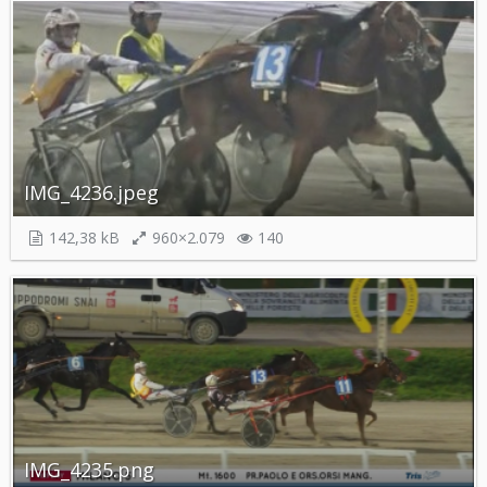
IMG_4236.jpeg
142,38 kB
960×2.079
140
IMG_4235.png