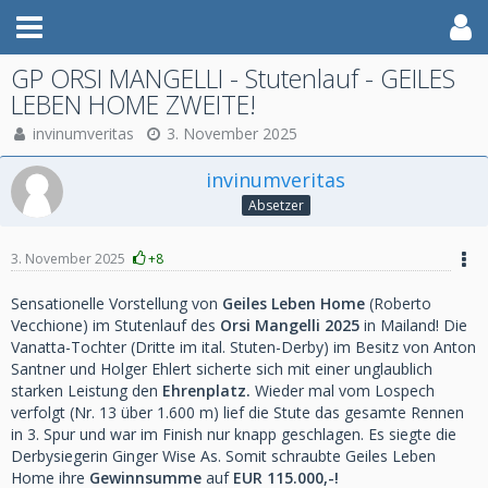
GP ORSI MANGELLI - Stutenlauf - GEILES
LEBEN HOME ZWEITE!
invinumveritas
3. November 2025
invinumveritas
Absetzer
3. November 2025
+8
Sensationelle Vorstellung von
Geiles Leben Home
(Roberto
Vecchione) im Stutenlauf des
Orsi Mangelli 2025
in Mailand! Die
Vanatta-Tochter (Dritte im ital. Stuten-Derby) im Besitz von Anton
Santner und Holger Ehlert sicherte sich mit einer unglaublich
starken Leistung den
Ehrenplatz.
Wieder mal vom Lospech
verfolgt (Nr. 13 über 1.600 m) lief die Stute das gesamte Rennen
in 3. Spur und war im Finish nur knapp geschlagen. Es siegte die
Derbysiegerin Ginger Wise As. Somit schraubte Geiles Leben
Home ihre
Gewinnsumme
auf
EUR 115.000,-!