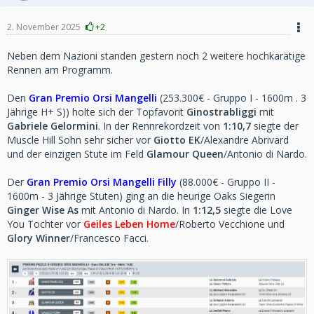
2. November 2025
+2
Neben dem Nazioni standen gestern noch 2 weitere hochkarätige
Rennen am Programm.
Den
Gran Premio Orsi Mangelli
(253.300€ - Gruppo I - 1600m . 3
Jährige H+ S)) holte sich der Topfavorit
Ginostrabliggi
mit
Gabriele Gelormini
. In der Rennrekordzeit von
1:10,7
siegte der
Muscle Hill Sohn sehr sicher vor
Giotto EK
/Alexandre Abrivard
und der einzigen Stute im Feld
Glamour Queen
/Antonio di Nardo.
Der
Gran Premio Orsi Mangelli Filly
(88.000€ - Gruppo II -
1600m - 3 Jährige Stuten) ging an die heurige Oaks Siegerin
Ginger Wise As
mit Antonio di Nardo. In
1:12,5
siegte die Love
You Tochter vor
Geiles Leben Home
/Roberto Vecchione und
Glory Winner
/Francesco Facci.