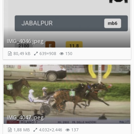
IMG_4046.jpeg
80,49 kB
639×908
150
IMG_4047.jpeg
1,88 MB
4.032×2.446
137