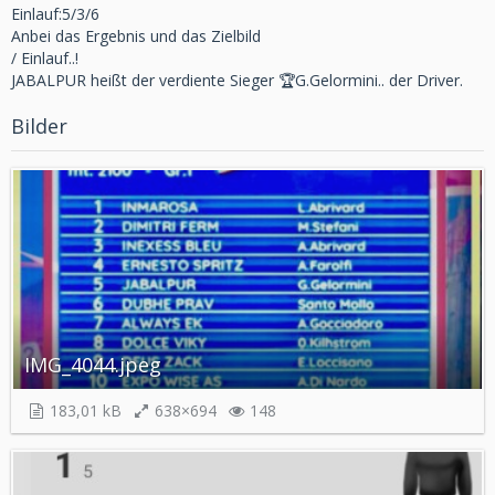
Einlauf:5/3/6
Anbei das Ergebnis und das Zielbild
/
Einlauf..!
JABALPUR heißt der verdiente Sieger 🏆G.Gelormini.. der Driver.
Bilder
IMG_4044.jpeg
183,01 kB
638×694
148