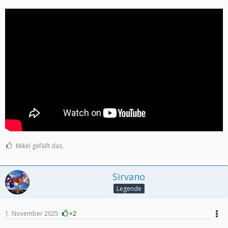
Mikel gefällt das.
Sirvano
Legende
1. November 2025
+2