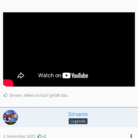
Sirvano, Mikel und Earl gefällt das.
Sirvano
Legende
2. November 2025
+2