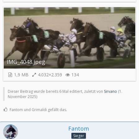
IMG_4048.jpeg
1,9 MB
4.032×2.359
134
Dieser Beitrag wurde bereits 6 Mal editiert, zuletzt von
Sirvano
(
1.
November 2025
)
Fantom und Grimaldi gefällt das.
Fantom
Sieger