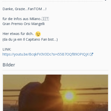
Danke, Grazie…FanTOM …!
für die Infos aus Milano..🇮🇹
Gran Premio Orsi Mangelli
Hier etwas für dich..
(da du ja ein Il Capitano Fan bist…)
LINK:
https://youtu.be/BcqkFV3V3Dc?si=i55B7OQf89OPIQjX
Bilder