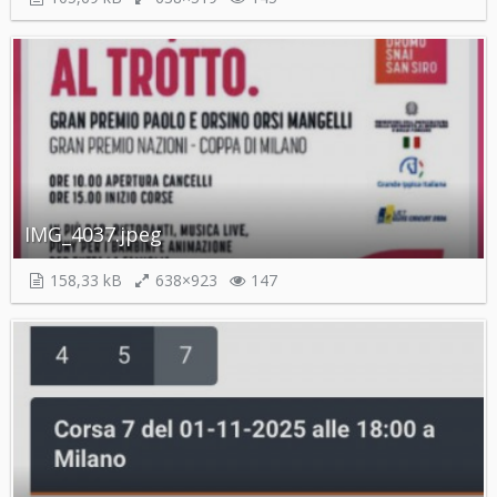
IMG_4037.jpeg
158,33 kB
638×923
147