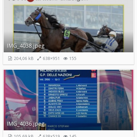
IMG_4038.jpeg
204,06 kB
638×951
155
IMG_4036.jpeg
105,69 kB
638×519
145