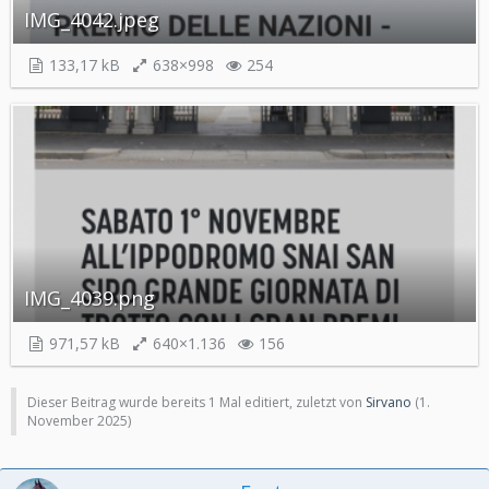
IMG_4042.jpeg
133,17 kB
638×998
254
IMG_4039.png
971,57 kB
640×1.136
156
Dieser Beitrag wurde bereits 1 Mal editiert, zuletzt von
Sirvano
(
1.
November 2025
)