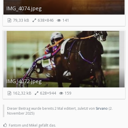
IMG_4074.jpeg
79,33 kB
638×846
141
IMG_4072.jpeg
162,32 kB
628×944
159
Dieser Beitrag wurde bereits 2 Mal editiert, zuletzt von
Sirvano
(
2.
November 2025
)
Fantom und Mikel gefällt das.