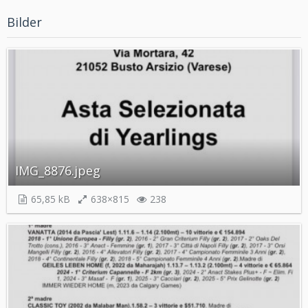
Bilder
IMG_8876.jpeg
65,85 kB
638×815
238