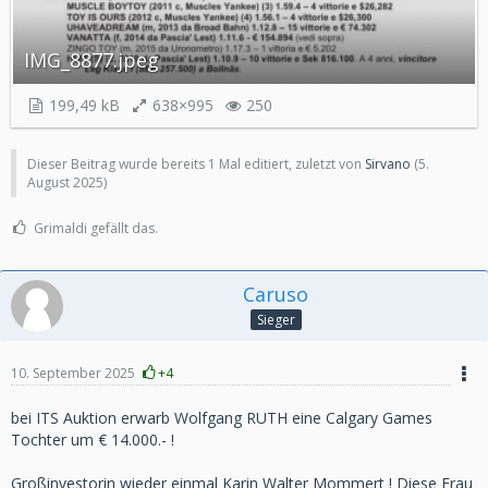
IMG_8877.jpeg
199,49 kB
638×995
250
Dieser Beitrag wurde bereits 1 Mal editiert, zuletzt von
Sirvano
(
5.
August 2025
)
Grimaldi gefällt das.
Caruso
Sieger
10. September 2025
+4
bei ITS Auktion erwarb Wolfgang RUTH eine Calgary Games
Tochter um € 14.000.- !
Großinvestorin wieder einmal Karin Walter Mommert ! Diese Frau