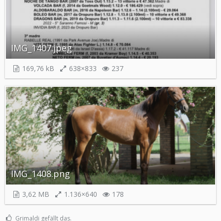
IMG_1407.jpeg
169,76 kB
638×833
237
IMG_1408.png
3,62 MB
1.136×640
178
Grimaldi gefällt das.