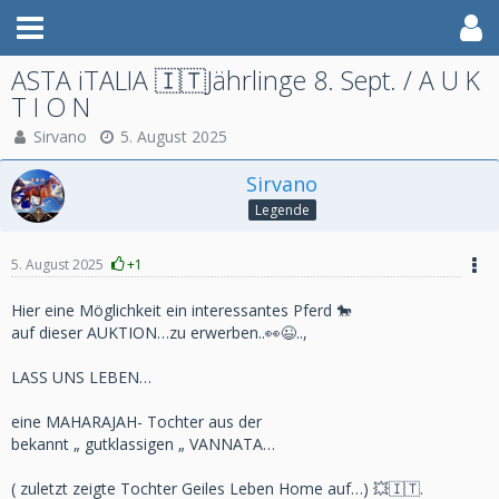
ASTA iTALIA 🇮🇹Jährlinge 8. Sept. / A U K
T I O N
Sirvano
5. August 2025
Sirvano
Legende
5. August 2025
+1
Hier eine Möglichkeit ein interessantes Pferd 🐎
auf dieser AUKTION…zu erwerben..👀😉..,
LASS UNS LEBEN…
eine MAHARAJAH- Tochter aus der
bekannt „ gutklassigen „ VANNATA…
( zuletzt zeigte Tochter Geiles Leben Home auf…) 💥🇮🇹.