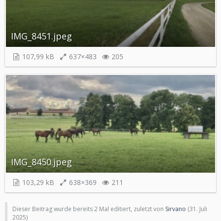
IMG_8451.jpeg
107,99 kB
637×483
205
IMG_8450.jpeg
103,29 kB
638×369
211
Dieser Beitrag wurde bereits 2 Mal editiert, zuletzt von
Sirvano
(
31. Juli
2025
)