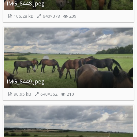
IMG_8448.jpeg
106,28 kB
640×378
209
IMG_8449.jpeg
90,95 kB
640×362
210