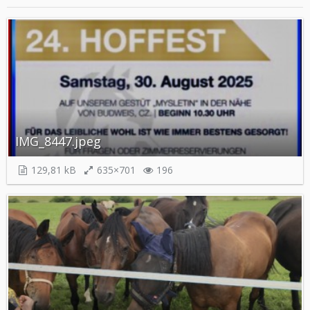
IMG_8447.jpeg
129,81 kB
635×701
196