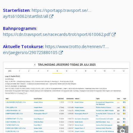
Starterlisten
:
https://sportapp.travsport.se/…
ay/ts610062/startlist/all
Bahnprogramm
:
https://cdn.travsport.se/racecards/trot/sport/610062.pdf
Aktuelle Totokurse:
https://www.trotto.de/rennen/T…
en/Jaegersro/290725880105