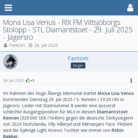
Mona Lisa Venus - RIX FM Vittsjöborgs
Stolopp - STL Diamantstoet - 29. Juli 2025
- Jägersro
Fantom
26. Juli 2025
Fantom
Sieger
26. Juli 2025
+3
Im Rahmen des Hugo Åbergs Memorial startet
Mona Lisa Venus
kommenden Dienstag 29. Juli 2025 / 5. Rennen / 19:20 Uhr in
Jägersro. Leider mit Startnummer 8 wieder eine äusserst
schlechte Ausgangsposition für MLV in diesem
Diamantstoet
Rennen
(329.000 SEK /1640m) gegen die
deutsche Derbysiegerin
von 2024 Nortolanda, Olly Håleryd und Kilimanjaro Face. Pilotiert
wird die 5jährige Light Kronos Tochter wie immer von
Robin
Bakker
.