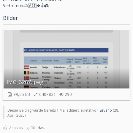
Vertreterin.🐴🇦🇹🍀👍👸
Bilder
IMG_3267.jpeg
99,35 kB
640×831
290
Dieser Beitrag wurde bereits 1 Mal editiert, zuletzt von
Sirvano
(
28.
April 2025
)
Anastasia gefällt das.