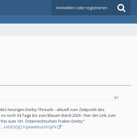
Anmelden oder registrieren
#1
 des heurigen Derby-Threads - aktuell zum Zeitpunkt des
 es noch 34 Tage bis zum Blauen Band 2026 - hier der Link zum
 frei zum 141. Österreichischen Traber-Derby"
e/c…xVDE3OjQ1OjAwWiIsInYiOjF9