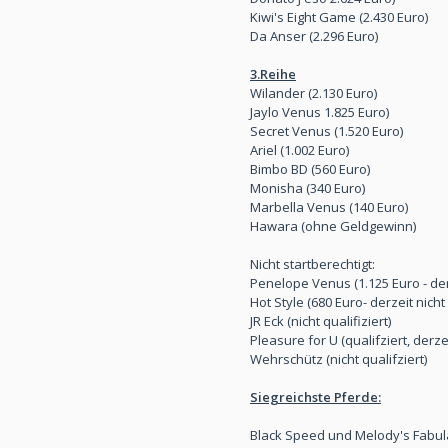
Kiwi's Eight Game (2.430 Euro)
Da Anser (2.296 Euro)
3.Reihe
Wilander (2.130 Euro)
Jaylo Venus 1.825 Euro)
Secret Venus (1.520 Euro)
Ariel (1.002 Euro)
Bimbo BD (560 Euro)
Monisha (340 Euro)
Marbella Venus (140 Euro)
Hawara (ohne Geldgewinn)
Nicht startberechtigt:
Penelope Venus (1.125 Euro - derz
Hot Style (680 Euro- derzeit nicht 
JR Eck (nicht qualifiziert)
Pleasure for U (qualifziert, derze
Wehrschütz (nicht qualifziert)
Siegreichste Pferde:
Black Speed und Melody's Fabula