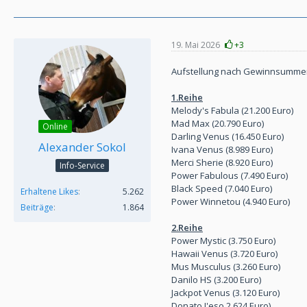
19. Mai 2026
+3
Aufstellung nach Gewinnsummen 
1.Reihe
Melody's Fabula (21.200 Euro)
Mad Max (20.790 Euro)
Online
Darling Venus (16.450 Euro)
Alexander Sokol
Ivana Venus (8.989 Euro)
Merci Sherie (8.920 Euro)
Info-Service
Power Fabulous (7.490 Euro)
Black Speed (7.040 Euro)
Erhaltene Likes
5.262
Power Winnetou (4.940 Euro)
Beiträge
1.864
2.Reihe
Power Mystic (3.750 Euro)
Hawaii Venus (3.720 Euro)
Mus Musculus (3.260 Euro)
Danilo HS (3.200 Euro)
Jackpot Venus (3.120 Euro)
Donato J'eso 2.624 Euro)