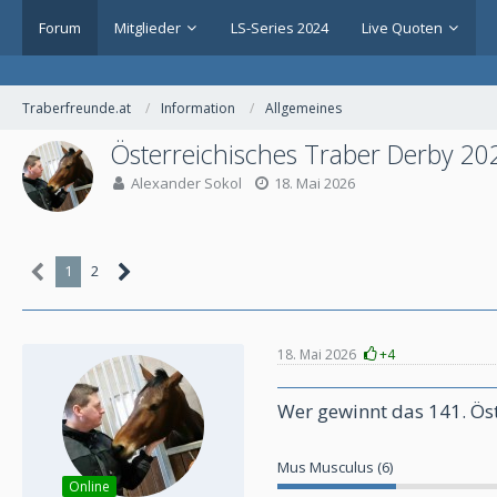
Forum
Mitglieder
LS-Series 2024
Live Quoten
Traberfreunde.at
Information
Allgemeines
Österreichisches Traber Derby 20
Alexander Sokol
18. Mai 2026
1
2
18. Mai 2026
+4
Wer gewinnt das 141. Ös
Mus Musculus (6)
Online