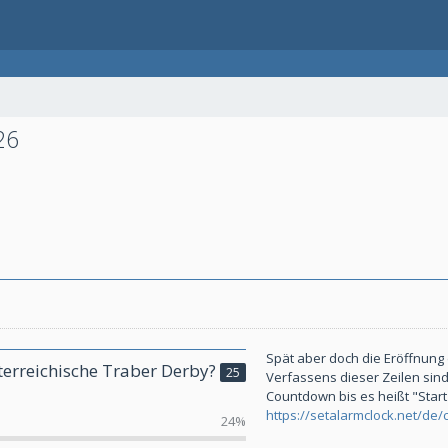
26
Spät aber doch die Eröffnung
terreichische Traber Derby?
25
Verfassens dieser Zeilen sind
Countdown bis es heißt "Start
https://setalarmclock.net/d
24%