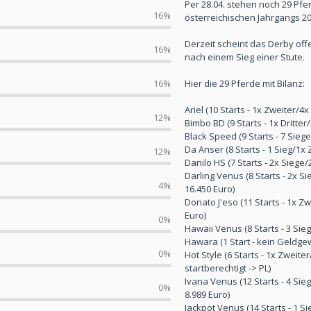
Per 28.04. stehen noch 29 Pf
16%
österreichischen Jahrgangs 20
Derzeit scheint das Derby offe
16%
nach einem Sieg einer Stute.
16%
Hier die 29 Pferde mit Bilanz:
Ariel (10 Starts - 1x Zweiter/4
12%
Bimbo BD (9 Starts - 1x Dritte
Black Speed (9 Starts - 7 Sie
Da Anser (8 Starts - 1 Sieg/1x
12%
Danilo HS (7 Starts - 2x Siege
Darling Venus (8 Starts - 2x S
4%
16.450 Euro)
Donato J'eso (11 Starts - 1x Z
Euro)
0%
Hawaii Venus (8 Starts - 3 Si
Hawara (1 Start - kein Geldgewi
0%
Hot Style (6 Starts - 1x Zweite
startberechtigt -> PL)
Ivana Venus (12 Starts - 4 Sie
0%
8.989 Euro)
Jackpot Venus (14 Starts - 1 S