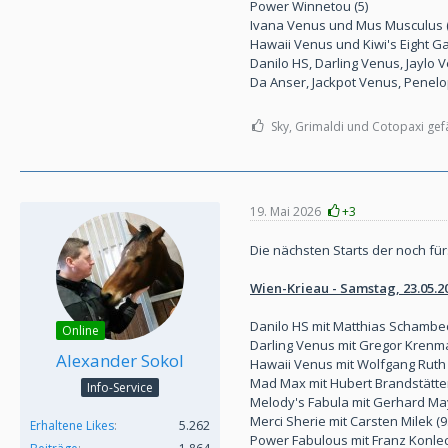
Power Winnetou (5)
Ivana Venus und Mus Musculus (
Hawaii Venus und Kiwi's Eight G
Danilo HS, Darling Venus, Jaylo
Da Anser, Jackpot Venus, Penelo
Sky, Grimaldi und Cotopaxi gefä
19. Mai 2026
+3
Die nächsten Starts der noch fü
Wien-Krieau - Samstag, 23.05.2
Danilo HS mit Matthias Schambeck
Online
Darling Venus mit Gregor Krenmay
Alexander Sokol
Hawaii Venus mit Wolfgang Ruth (
Mad Max mit Hubert Brandstätter 
Info-Service
Melody's Fabula mit Gerhard Mayr
Merci Sherie mit Carsten Milek (9
Erhaltene Likes
5.262
Power Fabulous mit Franz Konlech