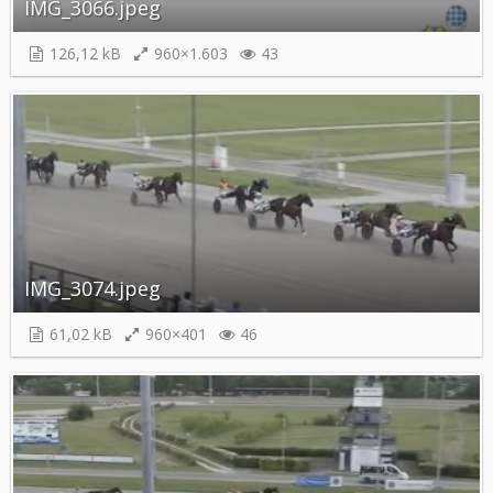
IMG_3066.jpeg
126,12 kB
960×1.603
43
IMG_3074.jpeg
61,02 kB
960×401
46