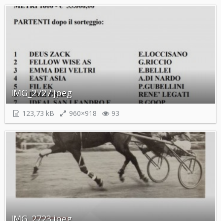
IMG_2727.jpeg
123,73 kB
960×918
93
IMG_2723.jpeg