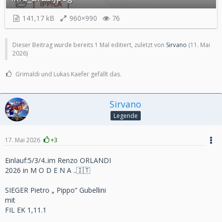
141,17 kB
960×990
76
Dieser Beitrag wurde bereits 1 Mal editiert, zuletzt von
Sirvano
(
11. Mai
2026
)
Grimaldi und Lukas Kaefer gefällt das.
Sirvano
Legende
17. Mai 2026
+3
Einlauf:5/3/4..im Renzo ORLANDI
2026 in M O D E N A ..🇮🇹
SIEGER Pietro „ Pippo“ Gubellini
mit
FIL EK 1,11.1