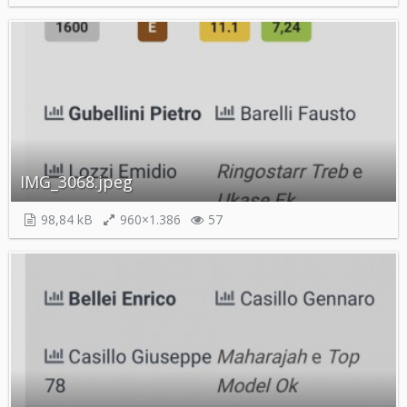
IMG_3068.jpeg
98,84 kB
960×1.386
57