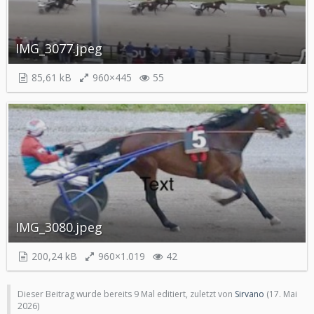
IMG_3077.jpeg
85,61 kB
960×445
55
IMG_3080.jpeg
200,24 kB
960×1.019
42
Dieser Beitrag wurde bereits 9 Mal editiert, zuletzt von
Sirvano
(
17. Mai
2026
)